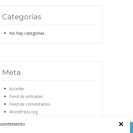
Categorías
No hay categorías
Meta
Acceder
Feed de entradas
Feed de comentarios
WordPress.org
nsentimiento
agala.com
|
Política de privacidad
|
Aviso Legal
|