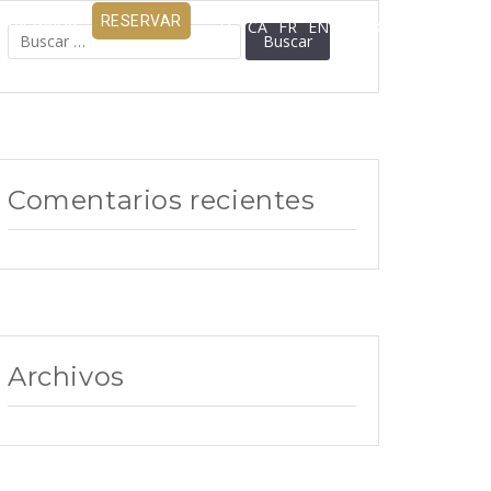
ERIENCIAS
RESERVAR
ES
CA
FR
EN
+34 872 22 80 00
Buscar:
Comentarios recientes
Archivos