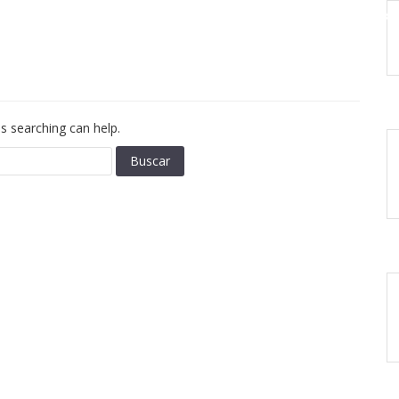
ACIONES
TAPAS
SERVICIOS
CONTACTO
OFERTAS
EXP
ps searching can help.