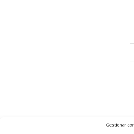
Gestionar co
8 Cadaquès | Girona – Spain – Tél :
0034 872 22 80 00
–
info@hotelvill