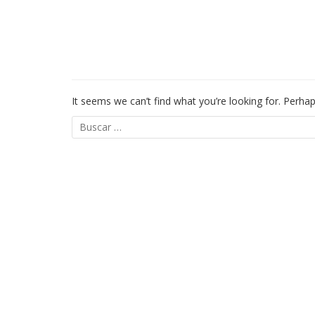
EL HOTEL
HABIT
NOTHING FOUND
It seems we can’t find what you’re looking for. Perha
Buscar: