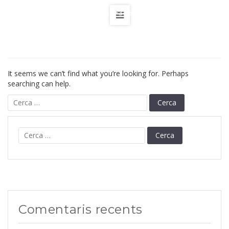
ES
CA
FR
EN
+34 872 22 80 00
NOTHING FOUND
It seems we can’t find what you’re looking for. Perhaps
searching can help.
Cerca:
Cerca:
Comentaris recents