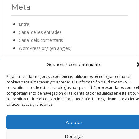
Meta
Entra
Canal de les entrades
Canal dels comentaris
WordPress.org (en anglès)
Gestionar consentimiento
Hôtel Villa Gala ★★★★ Sup – Carrer Solitari 5 – 17488
Cadaquès | Girona – Spain – Tél :
0034 872 22 80 00
–
Para ofrecer las mejores experiencias, utilizamos tecnologías como las
cookies para almacenar y/o acceder a la información del dispositivo. El
info@hotelvillagala.com
|
Política de privacidad
|
Aviso Legal
|
consentimiento de estas tecnologías nos permitirá procesar datos como el
Política de Cookies
comportamiento de navegación o las identificaciones únicas en este sitio. 
consentir o retirar el consentimiento, puede afectar negativamente a cierta
características y funciones.
Aceptar
Denegar