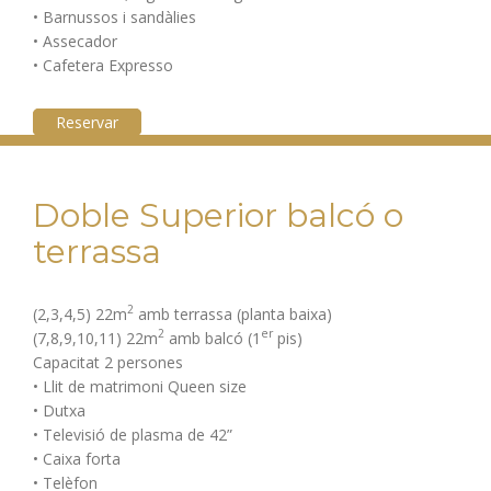
• Barnussos i sandàlies
• Assecador
• Cafetera Expresso
Reservar
Doble Superior balcó o
terrassa
2
(2,3,4,5) 22m
amb terrassa (planta baixa)
2
er
(7,8,9,10,11) 22m
amb balcó (1
pis)
Capacitat 2 persones
• Llit de matrimoni Queen size
• Dutxa
• Televisió de plasma de 42”
• Caixa forta
• Telèfon