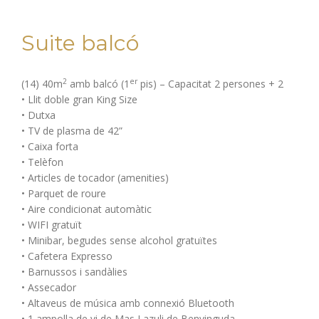
Suite balcó
2
er
(14) 40m
amb balcó (1
pis) – Capacitat 2 persones + 2
• Llit doble gran King Size
• Dutxa
• TV de plasma de 42”
• Caixa forta
• Telèfon
• Articles de tocador (amenities)
• Parquet de roure
• Aire condicionat automàtic
• WIFI gratuït
• Minibar, begudes sense alcohol gratuïtes
• Cafetera Expresso
• Barnussos i sandàlies
• Assecador
• Altaveus de música amb connexió Bluetooth
• 1 ampolla de vi de Mas Lazuli de Benvinguda