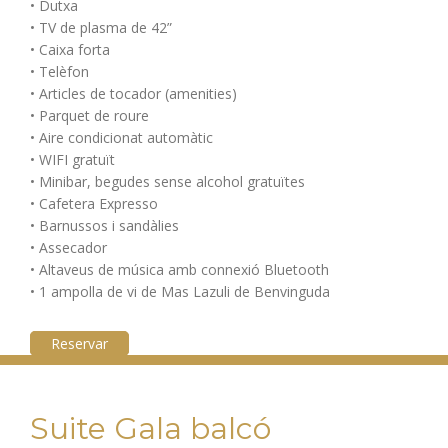
• Dutxa
• TV de plasma de 42”
• Caixa forta
• Telèfon
• Articles de tocador (amenities)
• Parquet de roure
• Aire condicionat automàtic
• WIFI gratuït
• Minibar, begudes sense alcohol gratuïtes
• Cafetera Expresso
• Barnussos i sandàlies
• Assecador
• Altaveus de música amb connexió Bluetooth
• 1 ampolla de vi de Mas Lazuli de Benvinguda
Reservar
Suite Gala balcó