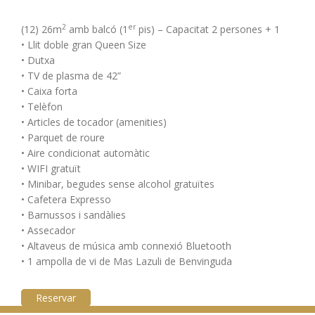
2
er
(12) 26m
amb balcó (1
pis) – Capacitat 2 persones + 1
• Llit doble gran Queen Size
• Dutxa
• TV de plasma de 42”
• Caixa forta
• Telèfon
• Articles de tocador (amenities)
• Parquet de roure
• Aire condicionat automàtic
• WIFI gratuït
• Minibar, begudes sense alcohol gratuïtes
• Cafetera Expresso
• Barnussos i sandàlies
• Assecador
• Altaveus de música amb connexió Bluetooth
• 1 ampolla de vi de Mas Lazuli de Benvinguda
Reservar