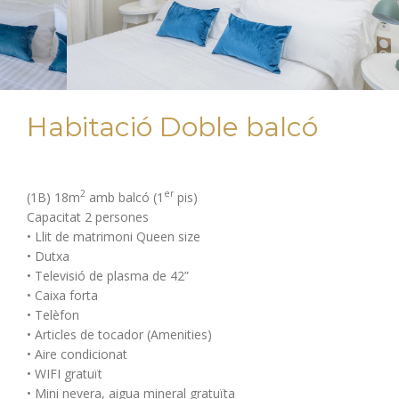
Habitació Doble balcó
2
er
(1B) 18m
amb balcó (1
pis)
Capacitat 2 persones
• Llit de matrimoni Queen size
• Dutxa
• Televisió de plasma de 42”
• Caixa forta
• Telèfon
• Articles de tocador (Amenities)
• Aire condicionat
• WIFI gratuït
• Mini nevera, aigua mineral gratuïta