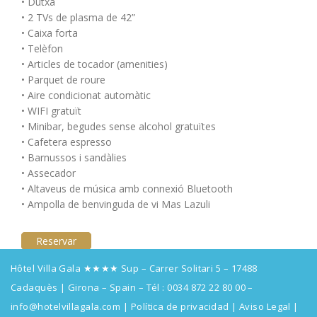
• Dutxa
• 2 TVs de plasma de 42”
• Caixa forta
• Telèfon
• Articles de tocador (amenities)
• Parquet de roure
• Aire condicionat automàtic
• WIFI gratuït
• Minibar, begudes sense alcohol gratuïtes
• Cafetera espresso
• Barnussos i sandàlies
• Assecador
• Altaveus de música amb connexió Bluetooth
• Ampolla de benvinguda de vi Mas Lazuli
Reservar
Hôtel Villa Gala ★★★★ Sup – Carrer Solitari 5 – 17488
Cadaquès | Girona – Spain – Tél :
0034 872 22 80 00
–
info@hotelvillagala.com
|
Política de privacidad
|
Aviso Legal
|