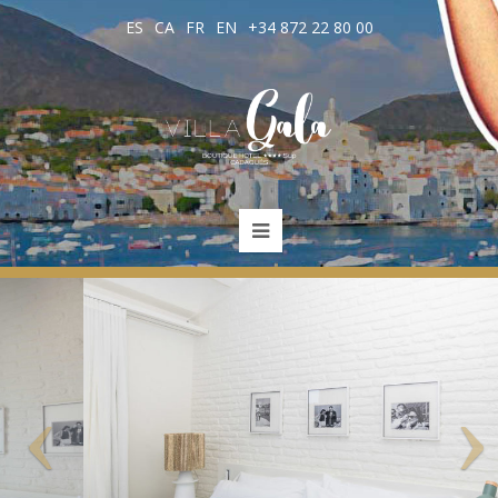
ES
CA
FR
EN
+34 872 22 80 00