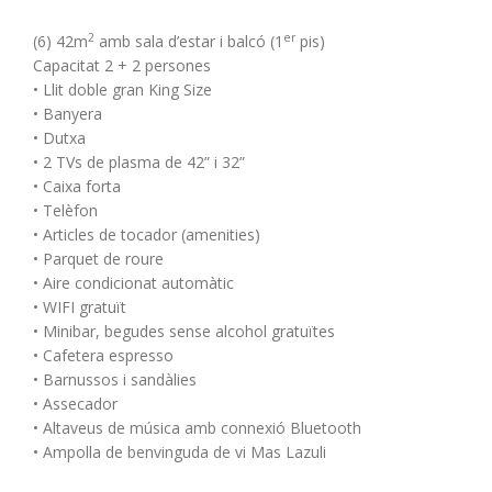
2
er
(6) 42m
amb sala d’estar i balcó (1
pis)
Capacitat 2 + 2 persones
• Llit doble gran King Size
• Banyera
• Dutxa
• 2 TVs de plasma de 42” i 32”
• Caixa forta
• Telèfon
• Articles de tocador (amenities)
• Parquet de roure
• Aire condicionat automàtic
• WIFI gratuït
• Minibar, begudes sense alcohol gratuïtes
• Cafetera espresso
• Barnussos i sandàlies
• Assecador
• Altaveus de música amb connexió Bluetooth
• Ampolla de benvinguda de vi Mas Lazuli