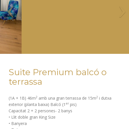
Suite Premium balcó o
terrassa
2
2
(1A + 1B) 46m
amb una gran terrassa de 15m
i dutxa
er
exterior (planta baixa) Balcó (1
pis)
Capacitat 2 + 2 persones- 2 banys
• Llit doble gran King Size
• Banyera