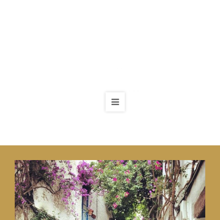
ES
CA
FR
EN
+34 872 22 80 00
PRESSE