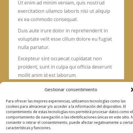
Ut enim ad minim veniam, quis nostrud
exercitation ullamco laboris nisi ut aliquip
ex ea commodo consequat.
Duis aute irure dolor in reprehenderit in
voluptate velit esse cillum dolore eu fugiat
nulla pariatur.
Excepteur sint occaecat cupidatat non
proident, sunt in culpa qui officia deserunt
mollit anim id est laborum.
Gestionar consentimiento
Hôtel Villa Gala ★★★★ Sup – Carrer Solitari 5 – 17488
Para ofrecer las mejores experiencias, utilizamos tecnologías como las
Cadaquès | Girona – Spain – Tél :
0034 872 22 80 00
–
cookies para almacenar y/o acceder a la información del dispositivo. El
consentimiento de estas tecnologías nos permitirá procesar datos como el
info@hotelvillagala.com
|
Política de privacidad
|
Aviso Legal
|
comportamiento de navegación o las identificaciones únicas en este sitio. 
Política de Cookies
consentir o retirar el consentimiento, puede afectar negativamente a cierta
características y funciones.